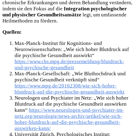
chronische Erkrankungen und deren Behandlung verändern,
indem sie den Fokus auf die
Integration psychologischer
und physischer Gesundheitsansätze
legt, um umfassende
Heilmethoden zu fördern.
Quellen:
Max-Planck-Institut für Kognitions- und
Neurowissenschaften: „Wie sich hoher Blutdruck auf
die psychische Gesundheit auswirkt“
https://www.cbs.mpg.de/pressemeldung/blutdruck-
und-psychische-gesundheit
Max-Planck-Gesellschaft: „Wie Bluthochdruck und
psychische Gesundheit verknüpft sind“
https://www.mpg.de/20162308/wie-sich-hoher-
blutdruck-auf-die-psychische-gesundheit-auswirkt
Neurologen und Psychiater im Netz: „Wie sich hoher
Blutdruck auf die psychische Gesundheit auswirken
kann“
https://www.neurologen-und-psychiater-im-
netz.org/neurologie/news-archiv/artikel/wie-sich-
hoher-blutdruck-auf-die-psychische-gesundheit-
auswirken-kann/
Universität Zürich, Psychologisches Institut: