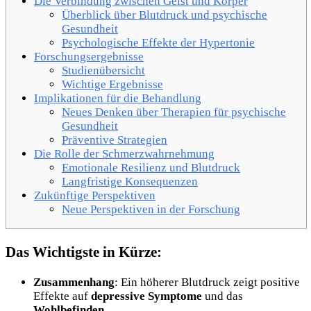
Die Verbindung zwischen Geist und Körper
Überblick über Blutdruck und psychische
Gesundheit
Psychologische Effekte der Hypertonie
Forschungsergebnisse
Studienübersicht
Wichtige Ergebnisse
Implikationen für die Behandlung
Neues Denken über Therapien für psychische
Gesundheit
Präventive Strategien
Die Rolle der Schmerzwahrnehmung
Emotionale Resilienz und Blutdruck
Langfristige Konsequenzen
Zukünftige Perspektiven
Neue Perspektiven in der Forschung
Das Wichtigste in Kürze:
Zusammenhang
: Ein höherer Blutdruck zeigt positive
Effekte auf
depressive Symptome
und das
Wohlbefinden
.