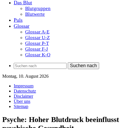
Das Blut
Blutgruppen
Blutwerte
Puls
Glossar
Glossar A-E
Glossar U-Z
Glossar P-T
Glossar F-J
Glossar K-O
Suchen nach
Montag, 10. August 2026
Impressum
Datenschutz
Disclaimer
Über uns
Sitemap
Psyche: Hoher Blutdruck beeinflusst