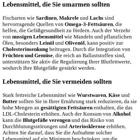
Lebensmittel, die Sie umarmen sollten
Fischarten wie
Sardinen
,
Makrele
und
Lachs
sind
hervorragende Quellen von
Omega-3-Fettsäuren
, die
helfen, die Gefäßgesundheit zu fördern. Auch der Verzehr
von
nussigen Lebensmittel
wie Mandeln und pflanzlichen
Ölen, besonders
Leinöl
und
Olivenöl
, kann positiv zur
Cholesterinsenkung
beitragen. Durch die Integration von
Früchten und Gemüse
, die reich an Ballaststoffen sind,
unterstützen Sie aktiv die Regulierung Ihrer Blutfettwerte,
wodurch Ihre Blutgefäße gestärkt werden.
Lebensmittel, die Sie vermeiden sollten
Stark fettreiche Lebensmittel wie
Wurstwaren
,
Käse
und
Butter
sollten Sie in Ihrer Ernährung stark reduzieren, da sie
hohe Mengen an
gesättigten Fettsäuren
enthalten, die das
LDL-Cholesterin erhöhen. Auch der Konsum von
Alkohol
kann die
Blutgefäße verengen
und das Risiko von
Durchblutungsstörungen und
Arteriosklerose
erhöhen.
Achten Sie darauf, dass Sie die Aufnahme solcher
Lebensmittel auf ein Minimum beschränken, um die