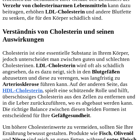
Verzehr von cholesterinarmen Lebensmitteln
kann dazu
beitragen, erhöhen
LDL-Cholesterin
und andere Blutfette
zu senken, die für den Körper schädlich sind.
Verständnis von Cholesterin und seinen
Auswirkungen
Cholesterin ist eine essentielle Substanz in Ihrem Körper,
jedoch unterscheidet man zwischen guten und schlechten
Cholesterinen.
LDL-Cholesterin
wird oft als schädlich
angesehen, da es dazu neigt, sich in den
Blutgefäßen
abzusetzen und diese zu verengen, was langfristig zu
Arteriosklerose
führen kann. Auf der anderen Seite, das
HDL-Cholesterin
, spielt eine schützende Rolle und hilft,
überschüssiges Cholesterin aus den Zellen zu entfernen und
in die Leber zurückzuführen, wo es abgebaut werden kann.
Die richtige Balance zwischen diesen beiden Formen ist
entscheidend für Ihre
Gefäßgesundheit
.
Um höhere Cholesterinwerte zu vermeiden, sollten Sie Ihre
Ernährung bewusst gestalten. Produkte wie
Fisch
,
Olivenöl
und
Nüsse
sind reich an guten Fetten, während
rotes Fleisch