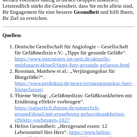
Letztendlich stärkt die Gewissheit, dass Sie nicht allein sind,
Ihr Engagement für eine bessere
Gesundheit
und hilft Ihnen,
Ihr Ziel zu erreichen.
Quellen:
Deutsche Gesellschaft für Angiologie – Gesellschaft
für Gefäßmedizin e.V.: „Tipps für gesunde Gefäße“.
https://www.internisten-im-netz.de/aktuelle-
meldungen/aktuell/tipps-fuer-gesunde-gefaesse.html
Rossman, Matthew et al.: „Verjüngungskur für
Blutgefäße?“.
https://www.netdoktor.de/news/verjuengungskur-fuer-
blutgefaesse/
Thieme Verlag: „Gefäßmedizin: Gefäßkrankheiten mit
Ernährung effektiv vorbeugen“.
https://natuerlich.thieme.de/natuerlich-
gesund/detail/mit-ernaehrung-gefaesskrankheiten-
effektiv-vorbeugen-1027
Helios Gesundheit: „Herzgesund essen: 12
Lebensmittel fürs Herz“.
https://www.helios-