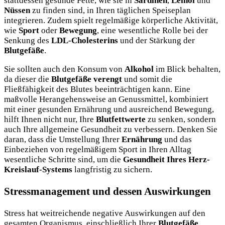
stattdessen gesunde Fette, wie sie in
Sardinen
,
Leinöl
und
Nüssen
zu finden sind, in Ihren täglichen Speiseplan
integrieren. Zudem spielt regelmäßige körperliche Aktivität,
wie
Sport
oder
Bewegung
, eine wesentliche Rolle bei der
Senkung des
LDL-Cholesterins
und der Stärkung der
Blutgefäße
.
Sie sollten auch den Konsum von
Alkohol
im Blick behalten,
da dieser die
Blutgefäße verengt
und somit die
Fließfähigkeit des Blutes beeinträchtigen kann. Eine
maßvolle Herangehensweise an Genussmittel, kombiniert
mit einer gesunden Ernährung und ausreichend Bewegung,
hilft Ihnen nicht nur, Ihre
Blutfettwerte
zu senken, sondern
auch Ihre allgemeine Gesundheit zu verbessern. Denken Sie
daran, dass die Umstellung Ihrer
Ernährung
und das
Einbeziehen von regelmäßigem Sport in Ihren Alltag
wesentliche Schritte sind, um die
Gesundheit Ihres Herz-
Kreislauf-Systems
langfristig zu sichern.
Stressmanagement und dessen Auswirkungen
Stress hat weitreichende negative Auswirkungen auf den
gesamten Organismus, einschließlich Ihrer
Blutgefäße
.