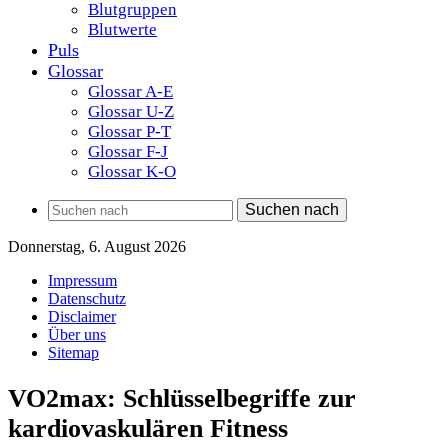
Blutgruppen
Blutwerte
Puls
Glossar
Glossar A-E
Glossar U-Z
Glossar P-T
Glossar F-J
Glossar K-O
Suchen nach
Donnerstag, 6. August 2026
Impressum
Datenschutz
Disclaimer
Über uns
Sitemap
VO2max: Schlüsselbegriffe zur
kardiovaskulären Fitness