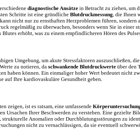
verschiedene
diagnostische Ansätze
in Betracht zu ziehen, um 
ten Schritte ist eine gründliche
Blutdruckmessung
, die Ihnen 
kann nicht nur zu ernsthaften Herzproblemen führen, sondern
uck regelmäßig zu überwachen, besonders wenn Sie in einer str
 Blutes erhöht, was zu einem empfindlicheren Hören des Pulse
 ruhigen Umgebung, um akute Stressfaktoren auszuschließen, die
 Werte zu notieren, da
schwankende Blutdruckwerte
über den T
zen haben können. Ein einmaliger hoher Wert bedeutet nicht zw
e auf Ihre kardiovaskuläre Gesundheit geben.
ten zeigen, ist es ratsam, eine umfassende
Körperuntersuchun
uen Ursachen Ihrer Beschwerden zu verstehen. Eine gezielte Bi
 strukturelle Anomalien oder Durchblutungsstörungen zu identif
tersuchungen nicht zu vernachlässigen, da sie eventuell schwe