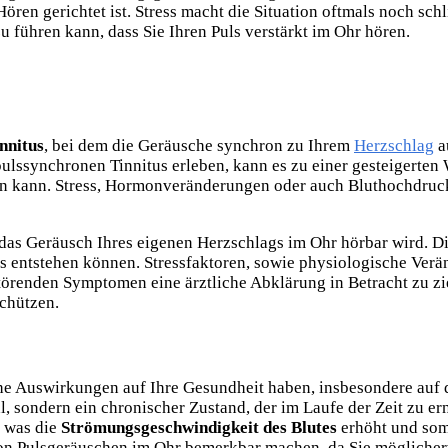
ren gerichtet ist. Stress macht die Situation oftmals noch sch
 führen kann, dass Sie Ihren Puls verstärkt im Ohr hören.
nnitus
, bei dem die Geräusche synchron zu Ihrem
Herzschlag
a
e pulssynchronen Tinnitus erleben, kann es zu einer gesteigert
en kann. Stress, Hormonveränderungen oder auch Bluthochdruck
m das Geräusch Ihres eigenen Herzschlags im Ohr hörbar wird. D
es entstehen können. Stressfaktoren, sowie physiologische Ver
störenden Symptomen eine ärztliche Abklärung in Betracht zu z
chützen.
che Auswirkungen auf Ihre Gesundheit haben, insbesondere auf
l, sondern ein chronischer Zustand, der im Laufe der Zeit zu 
, was die
Strömungsgeschwindigkeit des Blutes
erhöht und som
on Pulsgeräuschen im Ohr bemerkbar machen, da Sie möglicher