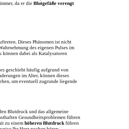
limmer, da er die
Blutgefäße verengt
uftreten. Dieses Phänomen ist nicht
en Wahrnehmung des eigenen Pulses im
 können dabei als Katalysatoren
ies geschieht häufig aufgrund von
änderungen im Alter, können dieses
iehen, um eventuell zugrunde liegende
 den Blutdruck und das allgemeine
ernsthaften Gesundheitsproblemen führen
it zu einem
höheren Blutdruck
führen
weise Ihr Herz pochen hören,