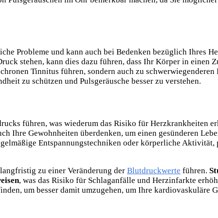
tliche Probleme und kann auch bei Bedenken bezüglich Ihres He
 Druck stehen, kann dies dazu führen, dass Ihr Körper in einen 
synchronen Tinnitus führen, sondern auch zu schwerwiegendere
ndheit zu schützen und Pulsgeräusche besser zu verstehen.
tdrucks führen, was wiederum das Risiko für Herzkrankheiten erh
h Ihre Gewohnheiten überdenken, um einen gesünderen Lebensst
regelmäßige Entspannungstechniken oder körperliche Aktivität,
 langfristig zu einer Veränderung der
Blutdruckwerte
führen.
St
weisen
, was das Risiko für Schlaganfälle und Herzinfarkte erhöht
 finden, um besser damit umzugehen, um Ihre kardiovaskuläre G