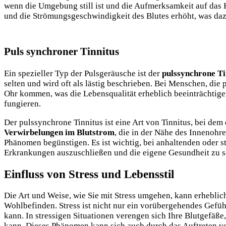
wenn die Umgebung still ist und die Aufmerksamkeit auf das Hö
und die Strömungsgeschwindigkeit des Blutes erhöht, was dazu
Puls synchroner Tinnitus
Ein spezieller Typ der Pulsgeräusche ist der
pulssynchrone Ti
selten und wird oft als lästig beschrieben. Bei Menschen, di
Ohr kommen, was die Lebensqualität erheblich beeinträchtig
fungieren.
Der pulssynchrone Tinnitus ist eine Art von Tinnitus, bei de
Verwirbelungen im Blutstrom
, die in der Nähe des Innenohr
Phänomen begünstigen. Es ist wichtig, bei anhaltenden oder 
Erkrankungen auszuschließen und die eigene Gesundheit zu s
Einfluss von Stress und Lebensstil
Die Art und Weise, wie Sie mit Stress umgehen, kann erhebli
Wohlbefinden. Stress ist nicht nur ein vorübergehendes Gefüh
kann. In stressigen Situationen verengen sich Ihre Blutgefäße
kann. Dieses Phänomen kann sich auch durch das Auftreten v