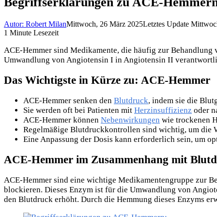
Begriffserklärungen zu ACE-Hemmer
Autor: Robert Milan
Mittwoch, 26 März 2025
Letztes Update Mittwoc
1 Minute Lesezeit
ACE-Hemmer sind Medikamente, die häufig zur Behandlung von
Umwandlung von Angiotensin I in Angiotensin II verantwortlic
Das Wichtigste in Kürze zu: ACE-Hemmer
ACE-Hemmer senken den
Blutdruck
, indem sie die Blut
Sie werden oft bei Patienten mit
Herzinsuffizienz
oder n
ACE-Hemmer können
Nebenwirkungen
wie trockenen H
Regelmäßige Blutdruckkontrollen sind wichtig, um die
Eine Anpassung der Dosis kann erforderlich sein, um opt
ACE-Hemmer im Zusammenhang mit Blutd
ACE-Hemmer sind eine wichtige Medikamentengruppe zur Beh
blockieren. Dieses Enzym ist für die Umwandlung von Angioten
den Blutdruck erhöht. Durch die Hemmung dieses Enzyms erwei