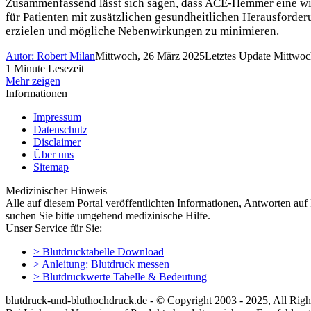
Zusammenfassend lässt sich sagen, dass ACE-Hemmer eine wir
für Patienten mit zusätzlichen gesundheitlichen Herausforde
erzielen und mögliche Nebenwirkungen zu minimieren.
Autor: Robert Milan
Mittwoch, 26 März 2025
Letztes Update Mittwoc
1 Minute Lesezeit
Mehr zeigen
Informationen
Impressum
Datenschutz
Disclaimer
Über uns
Sitemap
Medizinischer Hinweis
Alle auf diesem Portal veröffentlichten Informationen, Antworten au
suchen Sie bitte umgehend medizinische Hilfe.
Unser Service für Sie:
> Blutdrucktabelle Download
> Anleitung: Blutdruck messen
> Blutdruckwerte Tabelle & Bedeutung
blutdruck-und-bluthochdruck.de - © Copyright 2003 - 2025, All Righ