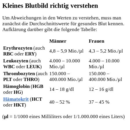
Kleines Blutbild richtig verstehen
Um Abweichungen in den Werten zu verstehen, muss man
zunächst die Durchschnittswerte für gesundes Blut kennen.
Aufklärung darüber gibt die folgende Tabelle:
Männer
Frauen
Erythrozyten
(auch
4,8 – 5,9 Mio./µl
4,3 – 5,2 Mio./µl
RBC
oder
ERY
)
Leukozyten
(auch
4.000 – 10.000
4.000 – 10.000
WBC
oder
LEUK
)
Mio./µl
Mio./µl
Thrombozyten
(auch
150.000 –
150.000 –
PLT
oder
THRO
)
400.000 Mio./µl
400.000 Mio./µl
Hämoglobin
(
HGB
14 – 18 g/dl
12 – 16 g/dl
oder
HG
)
Hämatokrit
(
HCT
40 – 52 %
37 – 45 %
oder
HKT
)
(
µl
= 1/1000 eines
Milliliters oder 1/1.000.000 eines Liters)