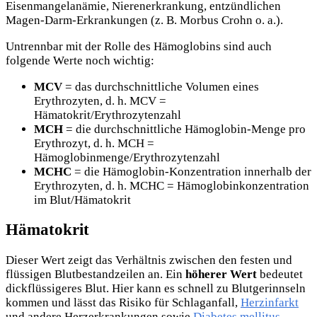
Eisenmangelanämie, Nierenerkrankung, entzündlichen
Magen-Darm-Erkrankungen (z. B. Morbus Crohn o. a.).
Untrennbar mit der Rolle des Hämoglobins sind auch
folgende Werte noch wichtig:
MCV
= das durchschnittliche Volumen eines
Erythrozyten, d. h. MCV =
Hämatokrit/Erythrozytenzahl
MCH
= die durchschnittliche Hämoglobin-Menge pro
Erythrozyt, d. h. MCH =
Hämoglobinmenge/Erythrozytenzahl
MCHC
= die Hämoglobin-Konzentration innerhalb der
Erythrozyten, d. h. MCHC = Hämoglobinkonzentration
im Blut/Hämatokrit
Hämatokrit
Dieser Wert zeigt das Verhältnis zwischen den festen und
flüssigen Blutbestandzeilen an. Ein
höherer Wert
bedeutet
dickflüssigeres Blut. Hier kann es schnell zu Blutgerinnseln
kommen und lässt das Risiko für Schlaganfall,
Herzinfarkt
und andere Herzerkrankungen sowie
Diabetes mellitus