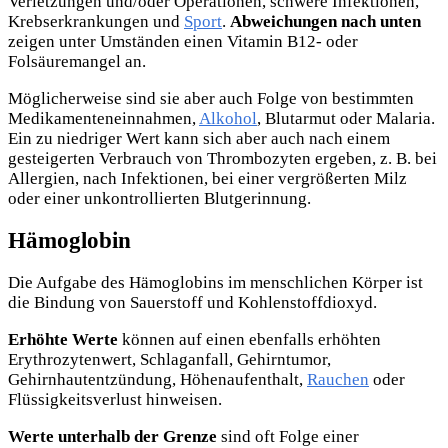
Verletzungen und/oder Operationen, schwere Infektionen,
Krebserkrankungen und
Sport
.
Abweichungen nach unten
zeigen unter Umständen einen Vitamin B12- oder
Folsäuremangel an.
Möglicherweise sind sie aber auch Folge von bestimmten
Medikamenteneinnahmen,
Alkohol
, Blutarmut oder Malaria.
Ein zu niedriger Wert kann sich aber auch nach einem
gesteigerten Verbrauch von Thrombozyten ergeben, z. B. bei
Allergien, nach Infektionen, bei einer vergrößerten Milz
oder einer unkontrollierten Blutgerinnung.
Hämoglobin
Die Aufgabe des Hämoglobins im menschlichen Körper ist
die Bindung von Sauerstoff und Kohlenstoffdioxyd.
Erhöhte Werte
können auf einen ebenfalls erhöhten
Erythrozytenwert, Schlaganfall, Gehirntumor,
Gehirnhautentzündung, Höhenaufenthalt,
Rauchen
oder
Flüssigkeitsverlust hinweisen.
Werte unterhalb der Grenze
sind oft Folge einer