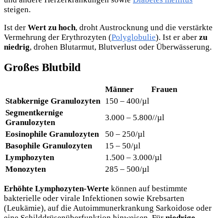
steigen.
Ist der
Wert zu hoch
, droht Austrocknung und die verstärkte
Vermehrung der Erythrozyten (
Polyglobulie
). Ist er aber
zu
niedrig
, drohen Blutarmut, Blutverlust oder Überwässerung.
Großes Blutbild
Männer
Frauen
Stabkernige Granulozyten
150 – 400/µl
Segmentkernige
3.000 – 5.800//µl
Granulozyten
Eosinophile Granulozyten
50 – 250/µl
Basophile Granulozyten
15 – 50/µl
Lymphozyten
1.500 – 3.000/µl
Monozyten
285 – 500/µl
Erhöhte Lymphozyten-Werte
können auf bestimmte
bakterielle oder virale Infektionen sowie Krebsarten
(Leukämie), auf die Autoimmunerkrankung Sarkoidose oder
eine Schilddrüsenüberfunktion hinweisen. Für
niedrige