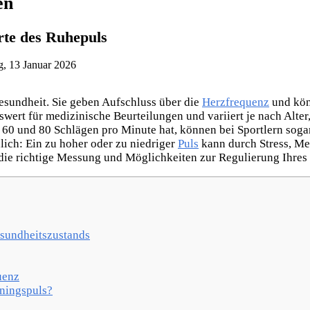
en
rte des Ruhepuls
g, 13 Januar 2026
gesundheit. Sie geben Aufschluss über die
Herzfrequenz
und kön
swert für medizinische Beurteilungen und variiert je nach Alter
0 und 80 Schlägen pro Minute hat, können bei Sportlern sogar
ch: Ein zu hoher oder zu niedriger
Puls
kann durch Stress, M
, die richtige Messung und Möglichkeiten zur Regulierung Ihres 
esundheitszustands
uenz
iningspuls?