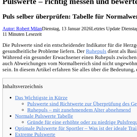
Pulswerte – richtig messen und bewert
Puls selber überprüfen: Tabelle für Normalwe
Autor: Robert Milan
Dienstag, 13 Januar 2026
Letztes Update Diensta
11 Minuten Lesezeit
Die Pulswerte sind ein entscheidender Indikator für die Herz
gesundheitliche Probleme liefern. Der
Ruhepuls
dient als Basi
Während ein gesunder Erwachsener einen Ruhepuls zwischen 6
auch Abweichungen vom Normalbereich sind nicht ungewöhnli
sein. In diesem Artikel erfahren Sie alles über die Bedeutung
Inhaltsverzeichnis
Das Wichtigste in Kürze
Pulswerte sind Richtwerte zur Überprüfung des G
Ruhepuls – mit zunehmendem Alter abnehmend
Normale Pulswerte Tabelle
Gründe für eine erhöhte oder zu niedrige Pulsfreq
Optimale Pulswerte für Sportler – Was ist der ideale Tra
Extreme Pulswerte