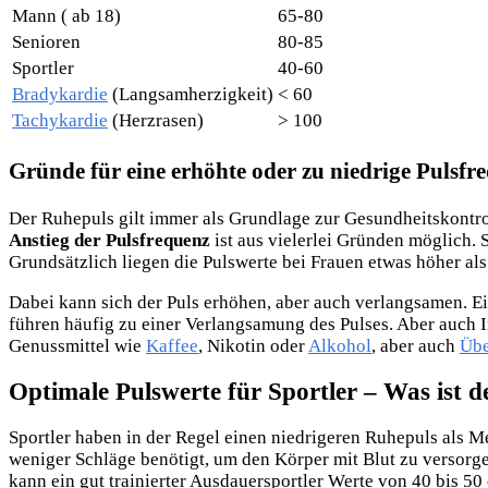
Mann ( ab 18)
65-80
Senioren
80-85
Sportler
40-60
Bradykardie
(Langsamherzigkeit)
< 60
Tachykardie
(Herzrasen)
> 100
Gründe für eine erhöhte oder zu niedrige Pulsfr
Der Ruhepuls gilt immer als Grundlage zur Gesundheitskontro
Anstieg der Pulsfrequenz
ist aus vielerlei Gründen möglich.
Grundsätzlich liegen die Pulswerte bei Frauen etwas höher a
Dabei kann sich der Puls erhöhen, aber auch verlangsamen. Ei
führen häufig zu einer Verlangsamung des Pulses. Aber auch I
Genussmittel wie
Kaffee
, Nikotin oder
Alkohol
, aber auch
Übe
Optimale Pulswerte für Sportler – Was ist d
Sportler haben in der Regel einen niedrigeren Ruhepuls als 
weniger Schläge benötigt, um den Körper mit Blut zu versorg
kann ein gut trainierter Ausdauersportler Werte von 40 bis 50 