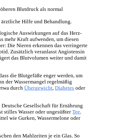
 höheren Blutdruck als normal
 ärztliche Hilfe und Behandlung.
ologische Auswirkungen auf das Herz-
uss mehr Kraft aufwenden, um diesen
ter: Die Nieren erkennen das verringerte
tid. Zusätzlich veranlasst Angiotensin
eigert das Blutvolumen weiter und damit
 dass die Blutgefäße enger werden, um
wenn der Wassermangel regelmäßig
 etwa durch
Übergewicht
,
Diabetes
oder
e Deutsche Gesellschaft für Ernährung
st stilles Wasser oder ungesüßter
Tee
.
ttel wie Gurken, Wassermelone oder
schen den Mahlzeiten je ein Glas. So