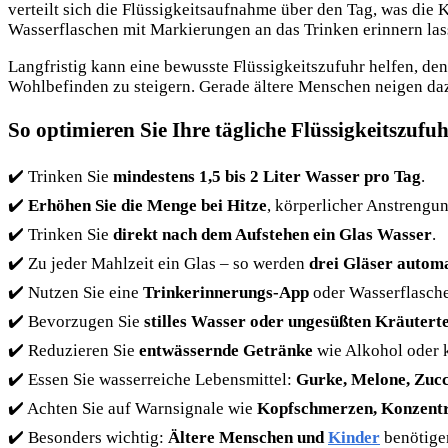
verteilt sich die Flüssigkeitsaufnahme über den Tag, was die K
Wasserflaschen mit Markierungen an das Trinken erinnern las
Langfristig kann eine bewusste Flüssigkeitszufuhr helfen, de
Wohlbefinden zu steigern. Gerade ältere Menschen neigen dazu
So optimieren Sie Ihre tägliche Flüssigkeitszufu
✔️ Trinken Sie
mindestens 1,5 bis 2 Liter Wasser pro Tag
.
✔️
Erhöhen Sie die Menge bei Hitze
, körperlicher Anstrengun
✔️ Trinken Sie
direkt nach dem Aufstehen ein Glas Wasser
.
✔️ Zu jeder Mahlzeit ein Glas – so werden
drei Gläser autom
✔️ Nutzen Sie eine
Trinkerinnerungs-App
oder Wasserflasche
✔️ Bevorzugen Sie
stilles Wasser oder ungesüßten Kräutert
✔️ Reduzieren Sie
entwässernde Getränke
wie Alkohol oder k
✔️ Essen Sie wasserreiche Lebensmittel:
Gurke, Melone, Zucc
✔️ Achten Sie auf Warnsignale wie
Kopfschmerzen, Konzentr
✔️ Besonders wichtig:
Ältere Menschen und
Kinder
benötigen