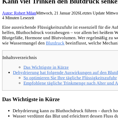
Kann viel Trinken den Blutdruck senk
Autor: Robert Milan
Mittwoch, 21 Januar 2026
Letztes Update Mittwo
4 Minuten Lesezeit
Eine ausreichende Flüssigkeitszufuhr ist essenziell für die A
helfen, Bluthochdruck vorzubeugen – vor allem bei heißem W
Blutgefäße, Hormone und Blutvolumen. Wer regelmäßig zu wenig
wie Wassermangel den
Blutdruck
beeinflusst, welche Mechan
Inhaltsverzeichnis
Das Wichtigste in Kürze
Dehydrierung hat folgende Auswirkungen auf den Blutd
So optimieren Sie Ihre tägliche Flüssigkeitszufuhr
Empfohlene tägliche Trinkmenge nach Alter und Ak
Das Wichtigste in Kürze
Dehydrierung kann zu Bluthochdruck führen – durch ho
Wasser verdünnt das Blut und erleichtert dessen Fluss du