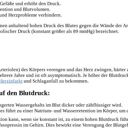
Gefäße und erhöht den Druck.
tention und Blutvolumen.
 und Herzprobleme verhindern.
einen anhaltend hohen Druck des Blutes gegen die Wände der Art
tolischer Druck (konstant größer als 89 mmHg) bezeichnet.
Arteriolen) des Körpers verengen und das Herz zwingen, härter 
hrere Jahre und ist oft asymptomatisch. Je höher der Blutdruck i
Herzinfarkt
und Schlaganfall zu bekommen.
uf den Blutdruck:
ngerten Wassergehalts im Blut dicker oder zähflüssiger wird.
Dies führt zu einer Natrium- und Wasserretention im Körper, um 
ion kann, wenn sie konstant ist, zu einem hohen Blutdruck füh
asopressin im Gehirn. Dies bewirkt eine Verengung der Blutge