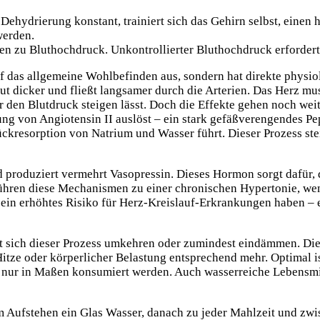
Dehydrierung konstant, trainiert sich das Gehirn selbst, einen
werden.
n zu Bluthochdruck. Unkontrollierter Bluthochdruck erfordert
auf das allgemeine Wohlbefinden aus, sondern hat direkte physi
ut dicker und fließt langsamer durch die Arterien. Das Herz m
r den Blutdruck steigen lässt. Doch die Effekte gehen noch wei
g von Angiotensin II auslöst – ein stark gefäßverengendes Pep
ückresorption von Natrium und Wasser führt. Dieser Prozess st
nd produziert vermehrt Vasopressin. Dieses Hormon sorgt dafür,
h führen diese Mechanismen zu einer chronischen Hypertonie, 
in ein erhöhtes Risiko für Herz-Kreislauf-Erkrankungen haben –
sst sich dieser Prozess umkehren oder zumindest eindämmen. Di
 Hitze oder körperlicher Belastung entsprechend mehr. Optimal i
 nur in Maßen konsumiert werden. Auch wasserreiche Lebensmi
m Aufstehen ein Glas Wasser, danach zu jeder Mahlzeit und zwi