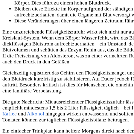
Körper. Dies führt zu einem hohen Blutdruck.
Bleiben diese Effekte im Körper aufgrund der ständigen 
aufrechtzuerhalten, damit die Organe mit Blut versorgt 
Diese Veränderungen über einen längeren Zeitraum führe
Eine unzureichende Flüssigkeitszufuhr wirkt sich nicht nur 
Kreislauf-System. Wenn dem Körper Wasser fehlt, wird das Bl
dickflüssigen Blutstrom aufrechtzuerhalten – ein Umstand, de
Blutvolumen und schütten das Enzym Renin aus, das die Bildun
II die Freisetzung von Aldosteron, was zu einer vermehrten R
auch den Druck in den Gefäßen.
Gleichzeitig registriert das Gehirn den Flüssigkeitsmangel u
den Blutdruck kurzfristig zu stabilisieren. Auf Dauer jedoc
auftritt. Besonders kritisch ist dies für Menschen, die ohneh
eine familiäre Vorbelastung.
Die gute Nachricht: Mit ausreichender Flüssigkeitszufuhr lä
empfiehlt mindestens 1,5 bis 2 Liter Flüssigkeit täglich – bei
Kaffee
und
Alkohol
hingegen wirken entwässernd und sollten
Tomaten können zur täglichen Flüssigkeitsbilanz beitragen.
Ein einfacher Trinkplan kann helfen: Morgens direkt nach de