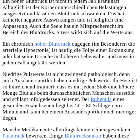
Ein hoher Blutdruck ist nicht in jedem Fall krankhaft.
Alltäglich ist der Körper unterschiedlichen Belastungen
ausgesetzt und lässt den Blutdruck schwanken. Das hat
keinerlei negative Auswirkungen und ist lediglich eine
Anpassung. Auch die Seele hat ein Mitspracherecht im
Bereich des Blutdrucks. Stress wirkt sich auf die Werte aus.
Ein chronisch
hoher Blutdruck
dagegen (im Besonderen die
arterielle Hypertonie) ist häufig die Folge einer Erkrankung
oder hat seine Ursache im höheren Lebensalter und muss in
jedem Fall abgeklärt werden.
Niedrige Pulswerte ist nicht zwingend pathologisch, denn
auch Ausdauersportler haben niedrige Pulswerte. Ihr Herz ist
so hinreichend trainiert, dass es mit jedem Stoß eine höhere
Menge Blut als beim durchschnittlichen Menschen ausstößt
und schlägt infolgedessen seltener. Der
Ruhepuls
eines
gesunden Erwachsenen liegt bei 50 – 80 Schlägen pro
Minute und kann bei einem Ausdauersportler noch niedriger
liegen.
Manche Medikamente
allerdings können einen gesenkten
Pulsdruck
bewirken. Einige
Blutdrucksenker
haben diese