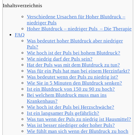
Inhaltsverzeichnis
Verschiedene Ursachen für Hoher Blutdruck –
niedriger Puls
Hoher Blutdruck – niedriger Puls – Die Therapie
FAQ
Was bedeutet hoher Blutdruck aber niedriger
Puls?
Wie hoch ist der Puls bei hohem Blutdruck?
Wie niedrig darf der Puls sein?
Hat der Puls was mit dem Blutdruck zu tun?
Was für ein Puls hat man bei einem Herzinfarkt?
Was bedeutet wenn der Puls zu niedrig ist?
Wie Sie in 5 Minuten den Blutdruck senken?
Ist ein Blutdruck von 150 zu 90 zu hoch?
Bei welchem Blutdruck muss man ins
Krankenhaus?
Wie hoch ist der Puls bei Herzschwäche?
Ist ein langsamer Puls gefährlich?
Was tun wenn der Puls zu niedrig ist Hausmittel?
Was ist besser niedriger oder hoher Puls?
Wie fühlt man sich wenn der Blutdruck zu hoch