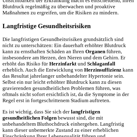
Unsichtbarkeit der Erkrankung macht es entscheidend, Ihren
Blutdruck regelmäßig zu überwachen und proaktive
Maßnahmen zu ergreifen, um die Risiken zu mindern.
Langfristige Gesundheitsrisiken
Die langfristigen Gesundheitsrisiken grundsätzlich sind
nicht zu unterschätzen: Ein dauerhaft erhöhter Blutdruck
kann zu ernsthaften Schäden an Ihren
Organen
führen,
insbesondere am Herzen, den Nieren und dem Gehirn. Er
erhöht das Risiko für
Herzinfarkt
und
Schlaganfall
erheblich. Auch die Entwicklung von
Herzinsuffizienz
kann
das Resultat jahrelanger unbehandelter Hypertonie sein.
Selbst ein nur leicht erhöhter Blutdruck kann zu diesen
gravierenden gesundheitlichen Problemen führen, was
oftmals nicht sofort ersichtlich ist, da die Symptome in der
Regel erst in fortgeschrittenem Stadium auftreten.
Es ist wichtig, dass Sie sich der
langfristigen
gesundheitlichen Folgen
bewusst sind, die mit
unbehandeltem Bluthochdruck einhergehen. Langfristig
kann dieser unbemerkte Zustand zu einer erheblichen
Einschränkung Ihrer Lebensqualität führen und