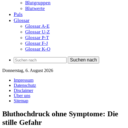
Blutgruppen
Blutwerte
Puls
Glossar
Glossar A-E
Glossar U-Z
Glossar P-T
Glossar F-J
Glossar K-O
Suchen nach
Donnerstag, 6. August 2026
Impressum
Datenschutz
Disclaimer
Über uns
Sitemap
Bluthochdruck ohne Symptome: Die
stille Gefahr