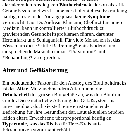
alarmierenden Anstieg von
Bluthochdruck
, der oft als stille
Gefahr bezeichnet wird. Unbemerkt bleibt diese Erkrankung
häufig, da sie in der Anfangsphase keine
Symptome
verursacht. Laut Dr. Andreas Klamann, Chefarzt für Innere
Medizin, kann unkontrollierter Bluthochdruck zu
gravierenden Gesundheitsproblemen führen, darunter
Herzinfarkt und Schlaganfall. Für viele Menschen ist das
Wissen um diese *stille Bedrohung* entscheidend, um
entsprechende Maßnahmen zur *Prävention* und
*Behandlung* zu ergreifen.
Alter und Gefäßalterung
Ein bedeutender Faktor für den Anstieg des Bluthochdrucks
ist das
Alter
. Mit zunehmendem Alter nimmt die
Dehnbarkeit
der großen Blutgefäße ab, was den Blutdruck
erhöht. Diese natürliche Alterung des Gefäßsystems ist
unvermeidbar, doch sie stellt eine ernstzunehmende
Bedrohung für Ihre Gesundheit dar. Laut aktuellen Studien
leiden ältere Erwachsene überproportional häufig an
Hypertonie
, was das Risiko für Herz-Kreislauf-
Erkrankungen signifikant erhöht.