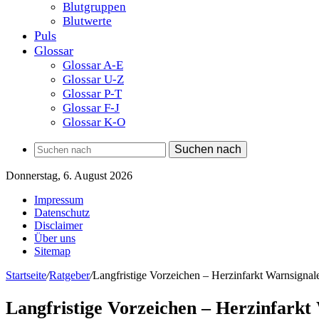
Blutgruppen
Blutwerte
Puls
Glossar
Glossar A-E
Glossar U-Z
Glossar P-T
Glossar F-J
Glossar K-O
Suchen nach
Donnerstag, 6. August 2026
Impressum
Datenschutz
Disclaimer
Über uns
Sitemap
Startseite
/
Ratgeber
/
Langfristige Vorzeichen – Herzinfarkt Warnsignal
Langfristige Vorzeichen – Herzinfarkt