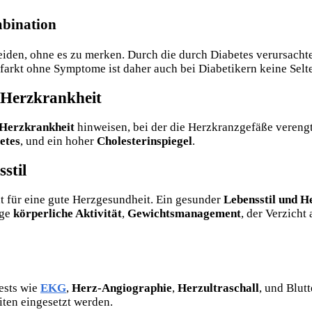
mbination
leiden, ohne es zu merken. Durch die durch Diabetes verursach
farkt ohne Symptome ist daher auch bei Diabetikern keine Selte
 Herzkrankheit
Herzkrankheit
hinweisen, bei der die Herzkranzgefäße verengt 
etes
, und ein hoher
Cholesterinspiegel
.
stil
t für eine gute Herzgesundheit. Ein gesunder
Lebensstil und H
ige
körperliche Aktivität
,
Gewichtsmanagement
, der Verzicht
ests wie
EKG
,
Herz-Angiographie
,
Herzultraschall
, und Blutt
en eingesetzt werden.