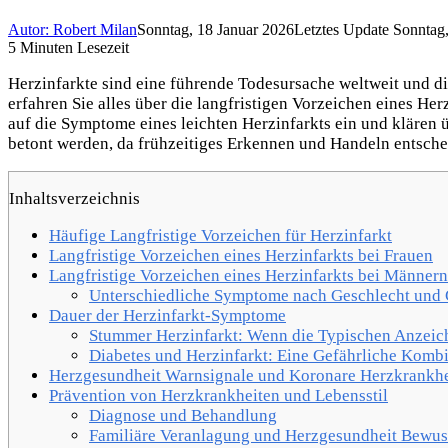
Autor: Robert Milan
Sonntag, 18 Januar 2026
Letztes Update Sonntag
5 Minuten Lesezeit
Herzinfarkte sind eine führende Todesursache weltweit und di
erfahren Sie alles über die langfristigen Vorzeichen eines He
auf die Symptome eines leichten Herzinfarkts ein und klären
betont werden, da frühzeitiges Erkennen und Handeln entsche
Inhaltsverzeichnis
Häufige Langfristige Vorzeichen für Herzinfarkt
Langfristige Vorzeichen eines Herzinfarkts bei Frauen
Langfristige Vorzeichen eines Herzinfarkts bei Männern
Unterschiedliche Symptome nach Geschlecht und 
Dauer der Herzinfarkt-Symptome
Stummer Herzinfarkt: Wenn die Typischen Anzeic
Diabetes und Herzinfarkt: Eine Gefährliche Komb
Herzgesundheit Warnsignale und Koronare Herzkrankhe
Prävention von Herzkrankheiten und Lebensstil
Diagnose und Behandlung
Familiäre Veranlagung und Herzgesundheit Bewus